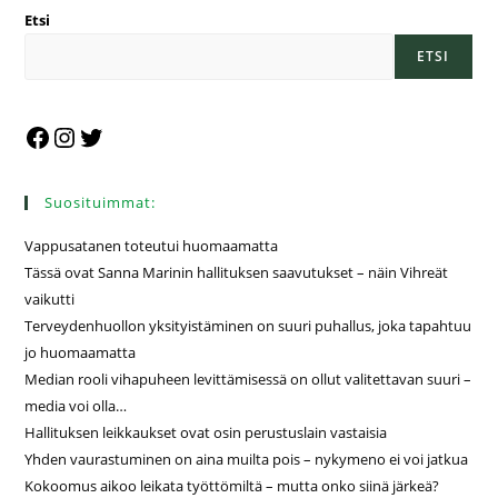
Etsi
ETSI
Suosituimmat:
Vappusatanen toteutui huomaamatta
Tässä ovat Sanna Marinin hallituksen saavutukset – näin Vihreät
vaikutti
Terveydenhuollon yksityistäminen on suuri puhallus, joka tapahtuu
jo huomaamatta
Median rooli vihapuheen levittämisessä on ollut valitettavan suuri –
media voi olla…
Hallituksen leikkaukset ovat osin perustuslain vastaisia
Yhden vaurastuminen on aina muilta pois – nykymeno ei voi jatkua
Kokoomus aikoo leikata työttömiltä – mutta onko siinä järkeä?