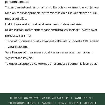
jo huomaamatta
Yhden vaurastuminen on aina muilta pois – nykymeno ei voi jatkua
Median rooli vihapuheen levittämisessä on ollut valitettavan suuri –
media voi olla…
Hallituksen leikkaukset ovat osin perustuslain vastaisia
Riikka Purran kommentit maahanmuuttajien sosiaaliturvasta ovat
puhdasta rasismia
Tuloerot Suomessa ovat kasvaneet valtavasti vuodesta 1995 alkaen
– Varallisuus on…
Varallisuuserot maailmassa ovat kasvamassa ja samaan aikaan
syyllistetään köyhiä
Talousosaajapuolue Kokoomus on ajamassa Suomen jälleen pulaan
JALKAPALLON VAIETTU MATKA VALTALAJIKSI
SANEKOO.FI
TIETOSUOJASELOSTE
PALAUTE
OTA YHTEYTTÄ
MEDIALLE