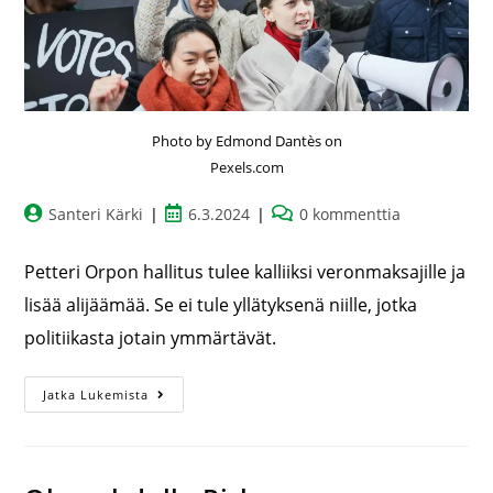
Photo by Edmond Dantès on
Pexels.com
Santeri Kärki
6.3.2024
0 kommenttia
Petteri Orpon hallitus tulee kalliiksi veronmaksajille ja
lisää alijäämää. Se ei tule yllätyksenä niille, jotka
politiikasta jotain ymmärtävät.
Jatka Lukemista