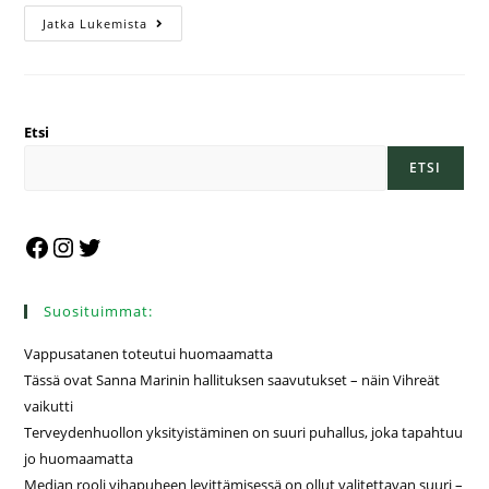
Jatka Lukemista
Etsi
ETSI
Suosituimmat:
Vappusatanen toteutui huomaamatta
Tässä ovat Sanna Marinin hallituksen saavutukset – näin Vihreät
vaikutti
Terveydenhuollon yksityistäminen on suuri puhallus, joka tapahtuu
jo huomaamatta
Median rooli vihapuheen levittämisessä on ollut valitettavan suuri –