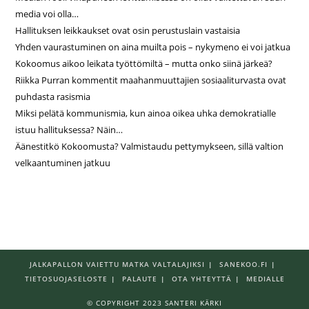
media voi olla…
Hallituksen leikkaukset ovat osin perustuslain vastaisia
Yhden vaurastuminen on aina muilta pois – nykymeno ei voi jatkua
Kokoomus aikoo leikata työttömiltä – mutta onko siinä järkeä?
Riikka Purran kommentit maahanmuuttajien sosiaaliturvasta ovat
puhdasta rasismia
Miksi pelätä kommunismia, kun ainoa oikea uhka demokratialle
istuu hallituksessa? Näin…
Äänestitkö Kokoomusta? Valmistaudu pettymykseen, sillä valtion
velkaantuminen jatkuu
JALKAPALLON VAIETTU MATKA VALTALAJIKSI
SANEKOO.FI
TIETOSUOJASELOSTE
PALAUTE
OTA YHTEYTTÄ
MEDIALLE
© COPYRIGHT 2023 SANTERI KÄRKI