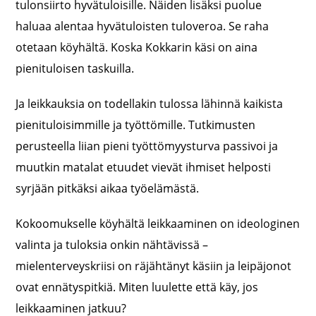
tulonsiirto hyvätuloisille. Näiden lisäksi puolue
haluaa alentaa hyvätuloisten tuloveroa. Se raha
otetaan köyhältä. Koska Kokkarin käsi on aina
pienituloisen taskuilla.
Ja leikkauksia on todellakin tulossa lähinnä kaikista
pienituloisimmille ja työttömille. Tutkimusten
perusteella liian pieni työttömyysturva passivoi ja
muutkin matalat etuudet vievät ihmiset helposti
syrjään pitkäksi aikaa työelämästä.
Kokoomukselle köyhältä leikkaaminen on ideologinen
valinta ja tuloksia onkin nähtävissä –
mielenterveyskriisi on räjähtänyt käsiin ja leipäjonot
ovat ennätyspitkiä. Miten luulette että käy, jos
leikkaaminen jatkuu?