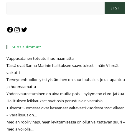
ETSI
Suosituimmat:
Vappusatanen toteutui huomaamatta
Tässä ovat Sanna Marinin hallituksen saavutukset – näin Vihreät
vaikutti
Terveydenhuollon yksityistäminen on suuri puhallus, joka tapahtuu
jo huomaamatta
Yhden vaurastuminen on aina muilta pois – nykymeno ei voi jatkua
Hallituksen leikkaukset ovat osin perustuslain vastaisia
Tuloerot Suomessa ovat kasvaneet valtavasti vuodesta 1995 alkaen
– Varallisuus on…
Median rooli vihapuheen levittämisessä on ollut valitettavan suuri –
media voi olla…