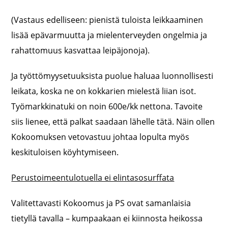
(Vastaus edelliseen: pienistä tuloista leikkaaminen
lisää epävarmuutta ja mielenterveyden ongelmia ja
rahattomuus kasvattaa leipäjonoja).
Ja työttömyysetuuksista puolue haluaa luonnollisesti
leikata, koska ne on kokkarien mielestä liian isot.
Työmarkkinatuki on noin 600e/kk nettona. Tavoite
siis lienee, että palkat saadaan lähelle tätä. Näin ollen
Kokoomuksen vetovastuu johtaa lopulta myös
keskituloisen köyhtymiseen.
Perustoimeentulotuella ei elintasosurffata
Valitettavasti Kokoomus ja PS ovat samanlaisia
tietyllä tavalla – kumpaakaan ei kiinnosta heikossa