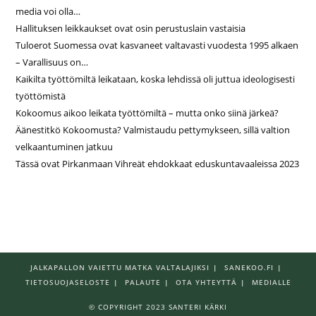
media voi olla…
Hallituksen leikkaukset ovat osin perustuslain vastaisia
Tuloerot Suomessa ovat kasvaneet valtavasti vuodesta 1995 alkaen
– Varallisuus on…
Kaikilta työttömiltä leikataan, koska lehdissä oli juttua ideologisesti
työttömistä
Kokoomus aikoo leikata työttömiltä – mutta onko siinä järkeä?
Äänestitkö Kokoomusta? Valmistaudu pettymykseen, sillä valtion
velkaantuminen jatkuu
Tässä ovat Pirkanmaan Vihreät ehdokkaat eduskuntavaaleissa 2023
JALKAPALLON VAIETTU MATKA VALTALAJIKSI
SANEKOO.FI
TIETOSUOJASELOSTE
PALAUTE
OTA YHTEYTTÄ
MEDIALLE
© COPYRIGHT 2023 SANTERI KÄRKI