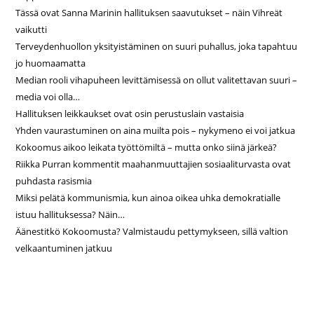
Tässä ovat Sanna Marinin hallituksen saavutukset – näin Vihreät
vaikutti
Terveydenhuollon yksityistäminen on suuri puhallus, joka tapahtuu
jo huomaamatta
Median rooli vihapuheen levittämisessä on ollut valitettavan suuri –
media voi olla…
Hallituksen leikkaukset ovat osin perustuslain vastaisia
Yhden vaurastuminen on aina muilta pois – nykymeno ei voi jatkua
Kokoomus aikoo leikata työttömiltä – mutta onko siinä järkeä?
Riikka Purran kommentit maahanmuuttajien sosiaaliturvasta ovat
puhdasta rasismia
Miksi pelätä kommunismia, kun ainoa oikea uhka demokratialle
istuu hallituksessa? Näin…
Äänestitkö Kokoomusta? Valmistaudu pettymykseen, sillä valtion
velkaantuminen jatkuu