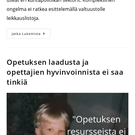
useat eri kuntapolitiikan sektorit. Kompleksinen
ongelma ei ratkea esittelemällä valtuustolle
leikkauslistoja.
Jatka Lukemista
Opetuksen laadusta ja
opettajien hyvinvoinnista ei saa
tinkiä