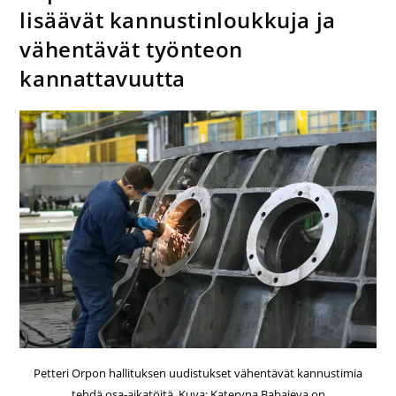
lisäävät kannustinloukkuja ja
vähentävät työnteon
kannattavuutta
Petteri Orpon hallituksen uudistukset vähentävät kannustimia
tehdä osa-aikatöitä. Kuva: Kateryna Babaieva on