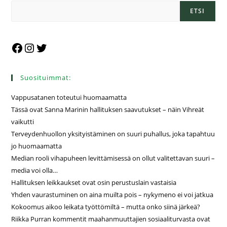
ETSI
Suosituimmat:
Vappusatanen toteutui huomaamatta
Tässä ovat Sanna Marinin hallituksen saavutukset – näin Vihreät
vaikutti
Terveydenhuollon yksityistäminen on suuri puhallus, joka tapahtuu
jo huomaamatta
Median rooli vihapuheen levittämisessä on ollut valitettavan suuri –
media voi olla…
Hallituksen leikkaukset ovat osin perustuslain vastaisia
Yhden vaurastuminen on aina muilta pois – nykymeno ei voi jatkua
Kokoomus aikoo leikata työttömiltä – mutta onko siinä järkeä?
Riikka Purran kommentit maahanmuuttajien sosiaaliturvasta ovat