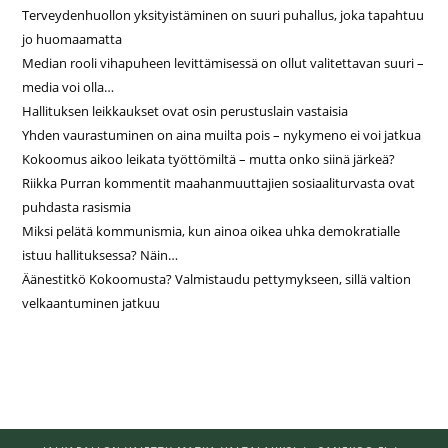
Terveydenhuollon yksityistäminen on suuri puhallus, joka tapahtuu
jo huomaamatta
Median rooli vihapuheen levittämisessä on ollut valitettavan suuri –
media voi olla…
Hallituksen leikkaukset ovat osin perustuslain vastaisia
Yhden vaurastuminen on aina muilta pois – nykymeno ei voi jatkua
Kokoomus aikoo leikata työttömiltä – mutta onko siinä järkeä?
Riikka Purran kommentit maahanmuuttajien sosiaaliturvasta ovat
puhdasta rasismia
Miksi pelätä kommunismia, kun ainoa oikea uhka demokratialle
istuu hallituksessa? Näin…
Äänestitkö Kokoomusta? Valmistaudu pettymykseen, sillä valtion
velkaantuminen jatkuu