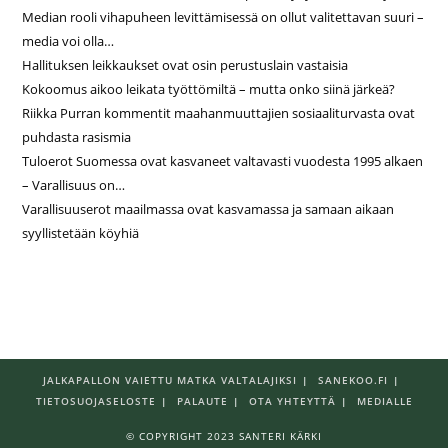
Median rooli vihapuheen levittämisessä on ollut valitettavan suuri –
media voi olla…
Hallituksen leikkaukset ovat osin perustuslain vastaisia
Kokoomus aikoo leikata työttömiltä – mutta onko siinä järkeä?
Riikka Purran kommentit maahanmuuttajien sosiaaliturvasta ovat
puhdasta rasismia
Tuloerot Suomessa ovat kasvaneet valtavasti vuodesta 1995 alkaen
– Varallisuus on…
Varallisuuserot maailmassa ovat kasvamassa ja samaan aikaan
syyllistetään köyhiä
JALKAPALLON VAIETTU MATKA VALTALAJIKSI
SANEKOO.FI
TIETOSUOJASELOSTE
PALAUTE
OTA YHTEYTTÄ
MEDIALLE
© COPYRIGHT 2023 SANTERI KÄRKI