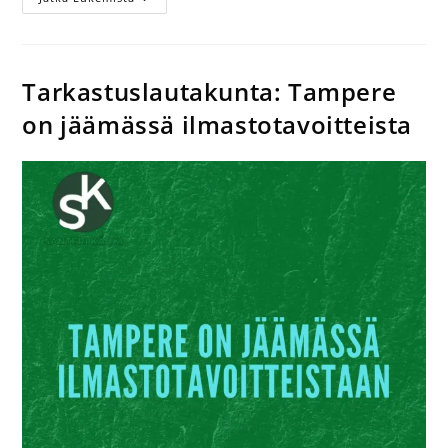
Tarkastuslautakunta: Tampere
on jäämässä ilmastotavoitteista