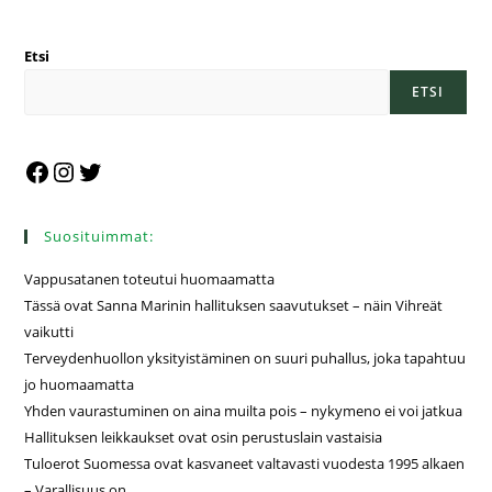
Etsi
ETSI
Suosituimmat:
Vappusatanen toteutui huomaamatta
Tässä ovat Sanna Marinin hallituksen saavutukset – näin Vihreät
vaikutti
Terveydenhuollon yksityistäminen on suuri puhallus, joka tapahtuu
jo huomaamatta
Yhden vaurastuminen on aina muilta pois – nykymeno ei voi jatkua
Hallituksen leikkaukset ovat osin perustuslain vastaisia
Tuloerot Suomessa ovat kasvaneet valtavasti vuodesta 1995 alkaen
– Varallisuus on…