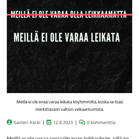
Meillä ei ole enää varaa leikata köyhimmiltä, koska se lisää
merkittävästi valtion velkaantumista.
Santeri Kärki
12.8.2023
0 kommenttia
Meillä ei ole varaa sosiaaliturvan leikkauksiin, sillä ne