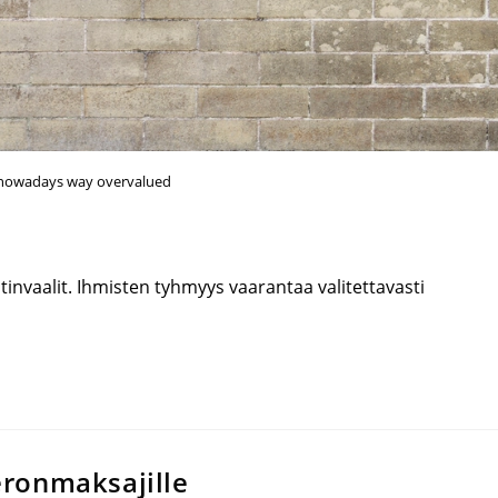
s nowadays way overvalued
nvaalit. Ihmisten tyhmyys vaarantaa valitettavasti
veronmaksajille