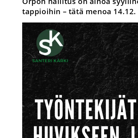
Orpon hallitus on ainoa syylline
tappioihin – tätä menoa 14.12.