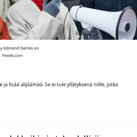
by Edmond Dantès on
Pexels.com
 ja lisää alijäämää. Se ei tule yllätyksenä niille, jotka