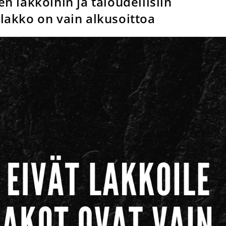
n lakkoihin ja taloudellisiin
 lakko on vain alkusoittoa