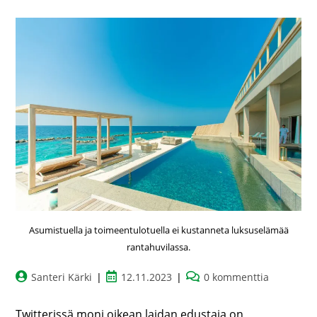
Asumistuella ja toimeentulotuella ei kustanneta luksuselämää
rantahuvilassa.
Santeri Kärki
12.11.2023
0 kommenttia
Twitterissä moni oikean laidan edustaja on