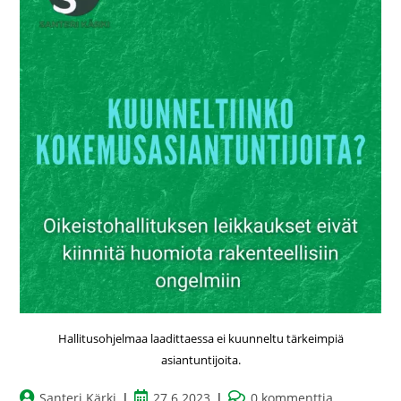
Hallitusohjelmaa laadittaessa ei kuunneltu tärkeimpiä
asiantuntijoita.
Santeri Kärki
27.6.2023
0 kommenttia