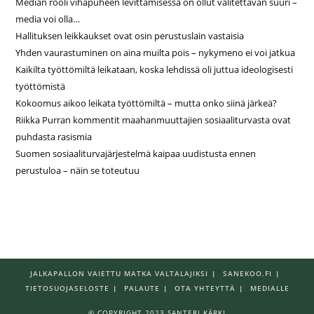
Median rooli vihapuheen levittämisessä on ollut valitettavan suuri –
media voi olla…
Hallituksen leikkaukset ovat osin perustuslain vastaisia
Yhden vaurastuminen on aina muilta pois – nykymeno ei voi jatkua
Kaikilta työttömiltä leikataan, koska lehdissä oli juttua ideologisesti
työttömistä
Kokoomus aikoo leikata työttömiltä – mutta onko siinä järkeä?
Riikka Purran kommentit maahanmuuttajien sosiaaliturvasta ovat
puhdasta rasismia
Suomen sosiaaliturvajärjestelmä kaipaa uudistusta ennen
perustuloa – näin se toteutuu
JALKAPALLON VAIETTU MATKA VALTALAJIKSI
SANEKOO.FI
TIETOSUOJASELOSTE
PALAUTE
OTA YHTEYTTÄ
MEDIALLE
© COPYRIGHT 2023 SANTERI KÄRKI