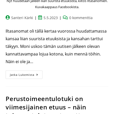
Nyt huudetaan jälleen liian suurista etuuksista, kiitos Iltasanomien.
Kuvakaappaus Facebookista.
Santeri Kärki
5.5.2023
0 kommenttia
Iltasanomat oli tällä kertaa vuorossa huudattamassa
kansaa liian suurista etuuksista ja kansahan tarttui
täkyyn. Moni uskoo tämän uutisen jälkeen olevan
kannattavampaa lojua kotona, kuin mennä töihin.
Näin ei ole ja…
Jatka Lukemista
Perustoimeentulotuki on
viimesijainen etuus – näin