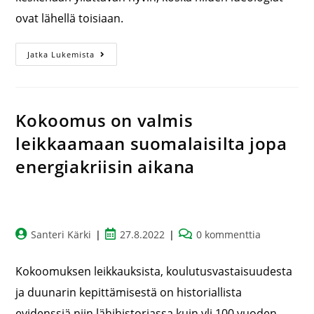
ovat lähellä toisiaan.
Jatka Lukemista
Kokoomus on valmis
leikkaamaan suomalaisilta jopa
energiakriisin aikana
Santeri Kärki
27.8.2022
0 kommenttia
Kokoomuksen leikkauksista, koulutusvastaisuudesta
ja duunarin kepittämisestä on historiallista
evidenssiä niin lähihistoriassa kuin yli 100 vuoden