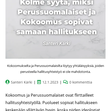
Kokoomukselta ja Perussuomalaisilta löytyy yhtäläisyyksiä, joiden
perusteella hallitusyhteistyö ei ole mahdotonta.
Santeri Kärki
12.1.2023
0 kommenttia
Kokoomus ja Perussuomalaiset ovat flirttailleet
hallitusyhteistyöllä. Puolueet sopivat hallitukseen
keskenään yllättävän hyvin, koska niiden ideologiat