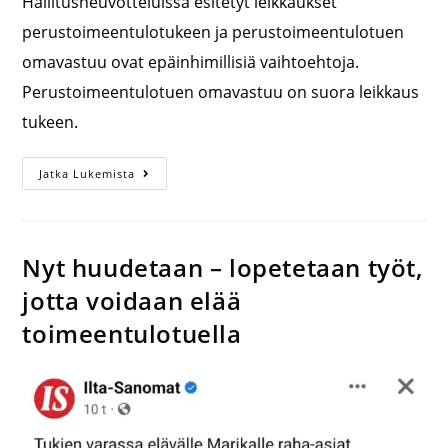
Hallitusneuvotteluissa esitetyt leikkaukset
perustoimeentulotukeen ja perustoimeentulotuen
omavastuu ovat epäinhimillisiä vaihtoehtoja.
Perustoimeentulotuen omavastuu on suora leikkaus
tukeen.
Jatka Lukemista
Nyt huudetaan – lopetetaan työt,
jotta voidaan elää
toimeentulotuella