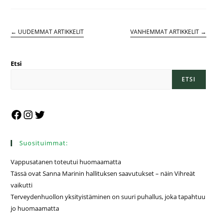
←
UUDEMMAT ARTIKKELIT
VANHEMMAT ARTIKKELIT
→
Etsi
ETSI
Suosituimmat:
Vappusatanen toteutui huomaamatta
Tässä ovat Sanna Marinin hallituksen saavutukset – näin Vihreät
vaikutti
Terveydenhuollon yksityistäminen on suuri puhallus, joka tapahtuu
jo huomaamatta