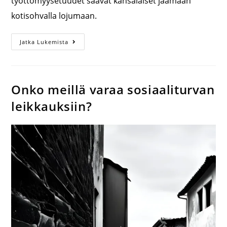
työttömyysetuudet saavat kansalaiset jäämään
kotisohvalla lojumaan.
Jatka Lukemista
Onko meillä varaa sosiaaliturvan
leikkauksiin?