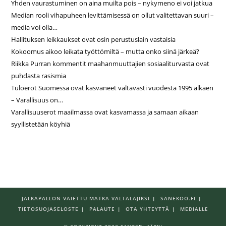
Yhden vaurastuminen on aina muilta pois – nykymeno ei voi jatkua
Median rooli vihapuheen levittämisessä on ollut valitettavan suuri –
media voi olla…
Hallituksen leikkaukset ovat osin perustuslain vastaisia
Kokoomus aikoo leikata työttömiltä – mutta onko siinä järkeä?
Riikka Purran kommentit maahanmuuttajien sosiaaliturvasta ovat
puhdasta rasismia
Tuloerot Suomessa ovat kasvaneet valtavasti vuodesta 1995 alkaen
– Varallisuus on…
Varallisuuserot maailmassa ovat kasvamassa ja samaan aikaan
syyllistetään köyhiä
JALKAPALLON VAIETTU MATKA VALTALAJIKSI
SANEKOO.FI
TIETOSUOJASELOSTE
PALAUTE
OTA YHTEYTTÄ
MEDIALLE