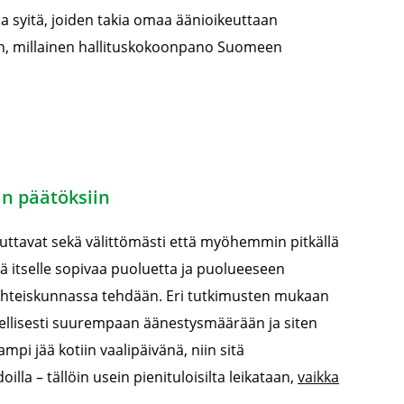
ia syitä, joiden takia omaa äänioikeuttaan
 sen, millainen hallituskokoonpano Suomeen
n päätöksiin
ikuttavat sekä välittömästi että myöhemmin pitkällä
ä itselle sopivaa puoluetta ja puolueeseen
ä yhteiskunnassa tehdään. Eri tutkimusten mukaan
eellisesti suurempaan äänestysmäärään ja siten
mpi jää kotiin vaalipäivänä, niin sitä
la – tällöin usein pienituloisilta leikataan,
vaikka