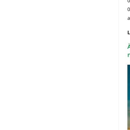
0
0
a
L