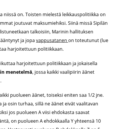
ita niissä on. Toisten mielestä leikkauspolitiikka on
oisimmat joutuvat maksumiehiksi. Siinä missä Sipilän
allistuneetkaan talkoisiin, Marinin hallituksen
sääntynyt ja jopa
vappusatanen
on toteutunut (lue
ttaa harjoitettuun politiikkaan.
uttaa harjoitettuun politiikkaan ja jokaisella
tin menetelmä
, jossa kaikki vaalipiirin äänet
.
ki puolueen äänet, toiseksi eniten saa 1/2 jne.
a osin turhaa, sillä ne äänet eivät vaalitavan
iksi jos puolueen A viisi ehdokasta saavat
äntä, on puolueen A ehdokkaalla Y yhteensä 10