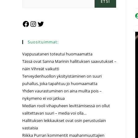
ETSI
Suosituimmat:
Vappusatanen toteutui huomaamatta
Tässä ovat Sanna Marinin hallituksen saavutukset –
näin Vihreät vaikutti
Terveydenhuollon yksityistäminen on suuri
puhallus, joka tapahtuu jo huomaamatta
Yhden vaurastuminen on aina muilta pois –
nykymeno ei voi jatkua
Median rooli vihapuheen levittämisessä on ollut
valitettavan suuri – media voi olla…
Hallituksen leikkaukset ovat osin perustuslain
vastaisia
Riikka Purran kommentit maahanmuuttajien