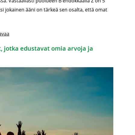
ssa. Vastaavasti puolueen B ehdokkaalla Z on 5
iksi jokainen ääni on tärkeä sen osalta, että omat
avaa
, jotka edustavat omia arvoja ja