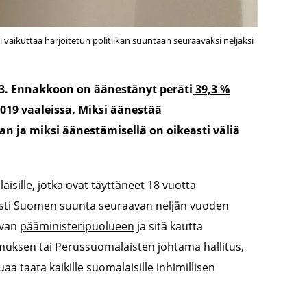
i vaikuttaa harjoitetun politiikan suuntaan seuraavaksi neljäksi
23. Ennakkoon on äänestänyt peräti
39,3 %
019 vaaleissa. Miksi äänestää
n ja miksi äänestämisellä on oikeasti väliä
isille, jotka ovat täyttäneet 18 vuotta
esti Suomen suunta seuraavan neljän vuoden
evan
pääministeripuolueen
ja sitä kautta
omuksen tai Perussuomalaisten johtama hallitus,
aa taata kaikille suomalaisille inhimillisen