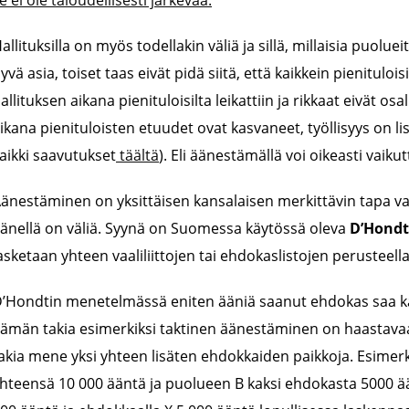
allituksilla on myös todellakin väliä ja sillä, millaisia puolue
yvä asia, toiset taas eivät pidä siitä, että kaikkein pienitul
allituksen aikana pienituloisilta leikattiin ja rikkaat eivät os
ikana pienituloisten etuudet ovat kasvaneet, työllisyys on li
aikki saavutukset
täältä
). Eli äänestämällä voi oikeasti vaiku
änestäminen on yksittäisen kansalaisen merkittävin tapa vaik
änellä on väliä. Syynä on Suomessa käytössä oleva
D’Hond
asketaan yhteen vaaliliittojen tai ehdokaslistojen perusteella
’Hondtin menetelmässä eniten ääniä saanut ehdokas saa kaik
ämän takia esimerkiksi taktinen äänestäminen on haastavaa j
akia mene yksi yhteen lisäten ehdokkaiden paikkoja. Esimerk
hteensä 10 000 ääntä ja puolueen B kaksi ehdokasta 5000 ä